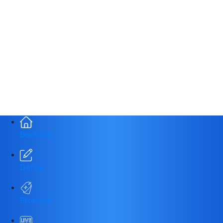
Kata Sandi
Login via desktop
Lupa Kata Sandi?
Daftar
Beranda
Daftar
Promosi