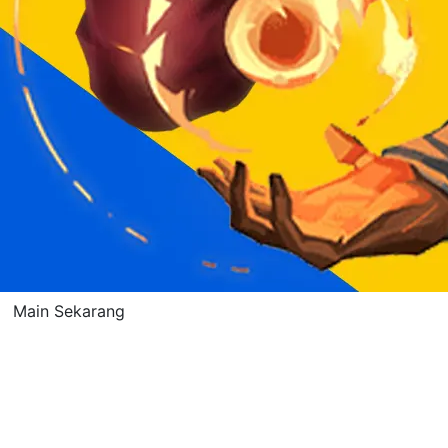
Main Sekarang