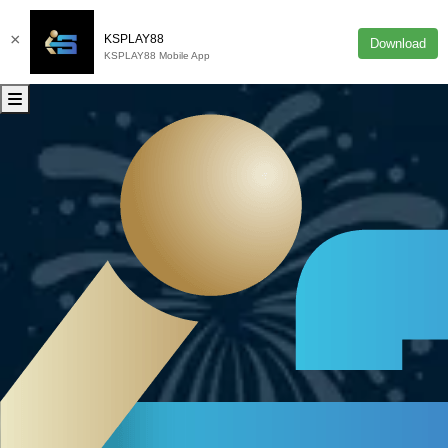
×
KSPLAY88
Download
KSPLAY88 Mobile App