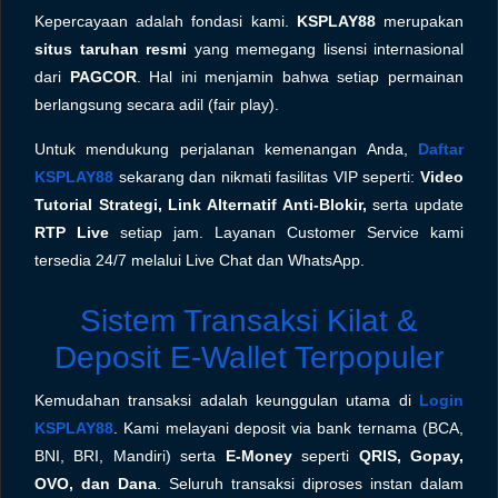
Kepercayaan adalah fondasi kami.
KSPLAY88
merupakan
situs taruhan resmi
yang memegang lisensi internasional
dari
PAGCOR
. Hal ini menjamin bahwa setiap permainan
berlangsung secara adil (fair play).
Untuk mendukung perjalanan kemenangan Anda,
Daftar
KSPLAY88
sekarang dan nikmati fasilitas VIP seperti:
Video
Tutorial Strategi, Link Alternatif Anti-Blokir,
serta update
RTP Live
setiap jam. Layanan Customer Service kami
tersedia 24/7 melalui Live Chat dan WhatsApp.
Sistem Transaksi Kilat &
Deposit E-Wallet Terpopuler
Kemudahan transaksi adalah keunggulan utama di
Login
KSPLAY88
. Kami melayani deposit via bank ternama (BCA,
BNI, BRI, Mandiri) serta
E-Money
seperti
QRIS, Gopay,
OVO, dan Dana
. Seluruh transaksi diproses instan dalam