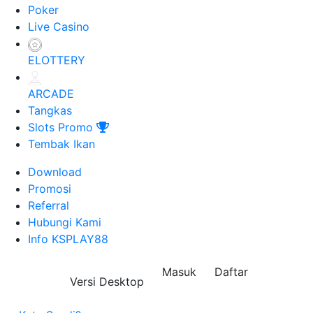
Poker
Live Casino
ELOTTERY
ARCADE
Tangkas
Slots
Promo
Tembak Ikan
Download
Promosi
Referral
Hubungi Kami
Info KSPLAY88
Masuk
Daftar
Versi Desktop